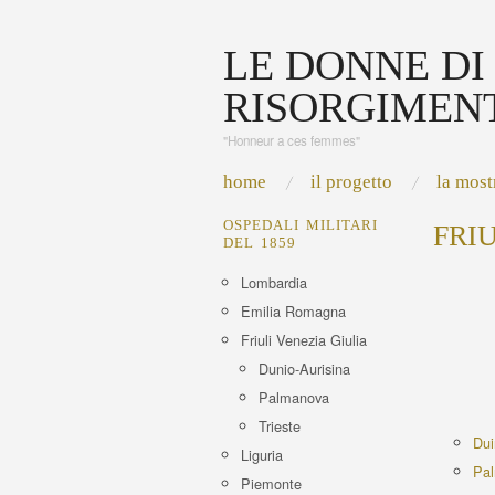
LE DONNE DI
RISORGIMEN
"Honneur a ces femmes"
home
il progetto
la most
OSPEDALI MILITARI
FRI
DEL 1859
Lombardia
Emilia Romagna
Friuli Venezia Giulia
Dunio-Aurisina
Palmanova
Trieste
Dui
Liguria
Pa
Piemonte