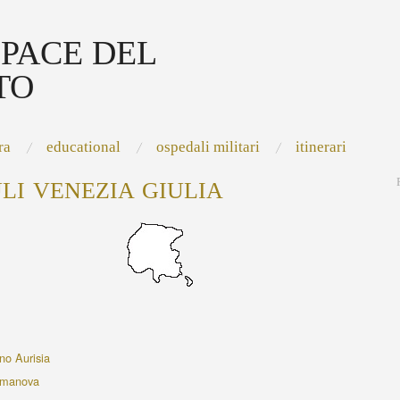
 PACE DEL
TO
ra
educational
ospedali militari
itinerari
ULI VENEZIA GIULIA
no Aurisia
lmanova