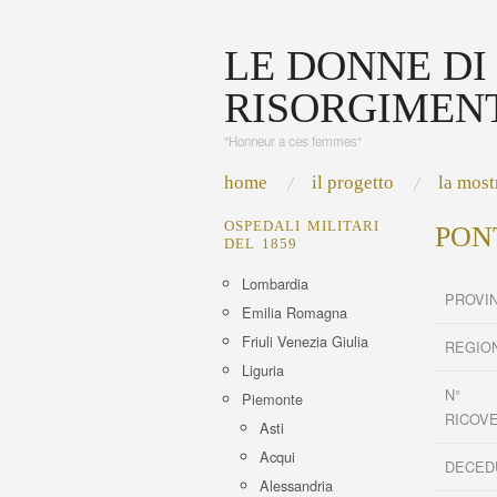
LE DONNE DI
RISORGIMEN
"Honneur a ces femmes"
home
il progetto
la most
OSPEDALI MILITARI
PON
DEL 1859
Lombardia
PROVI
Emilia Romagna
Friuli Venezia Giulia
REGIO
Liguria
N°
Piemonte
RICOV
Asti
Acqui
DECED
Alessandria