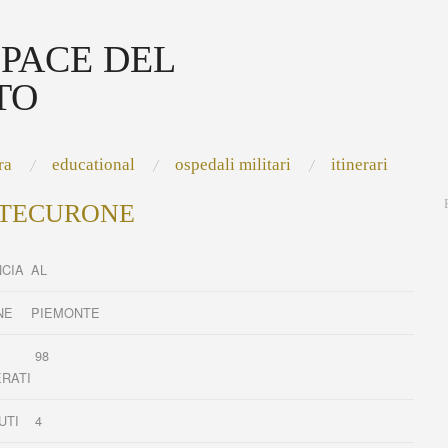
 PACE DEL
TO
ra
educational
ospedali militari
itinerari
TECURONE
NCIA
AL
NE
PIEMONTE
98
ERATI
UTI
4