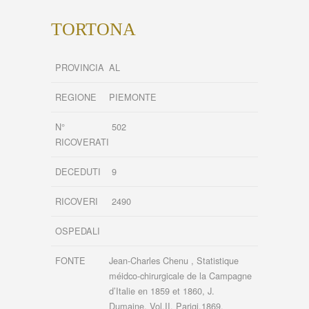
TORTONA
PROVINCIA
AL
REGIONE
PIEMONTE
N°
502
RICOVERATI
DECEDUTI
9
RICOVERI
2490
OSPEDALI
FONTE
Jean-Charles Chenu , Statistique
méidco-chirurgicale de la Campagne
d’Italie en 1859 et 1860, J.
Dumaine, Vol.II, Parigi,1869.