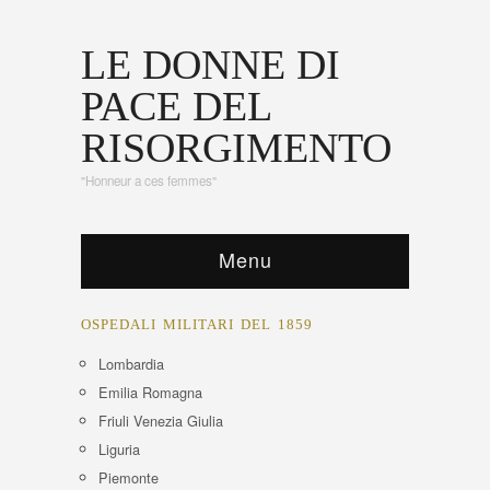
LE DONNE DI
PACE DEL
RISORGIMENTO
"Honneur a ces femmes"
Menu
OSPEDALI MILITARI DEL 1859
Lombardia
Emilia Romagna
Friuli Venezia Giulia
Liguria
Piemonte