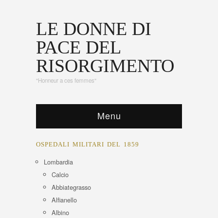
LE DONNE DI
PACE DEL
RISORGIMENTO
"Honneur a ces femmes"
Menu
OSPEDALI MILITARI DEL 1859
Lombardia
Calcio
Abbiategrasso
Alfianello
Albino