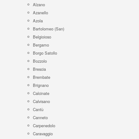
Alzano
Azanello
Azola
Bartolomeo (San)
Belgioioso
Bergamo
Borgo Satollo
Bozzolo
Brescia
Brembate
Brignano
Calcinate
Calvisano
Cantù
Canneto
Carpenedolo
Caravaggio