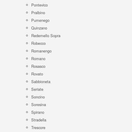
Pontevico
Pralbino
Pumenego
Quinzano
Redemello Sopra
Robecco
Romanengo
Romano
Rosasco
Rovato
Sabbioneta
Seriate
Soncino
Soresina
Spirano
Stradella
Trescore