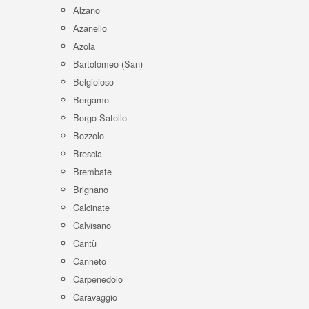
Alzano
Azanello
Azola
Bartolomeo (San)
Belgioioso
Bergamo
Borgo Satollo
Bozzolo
Brescia
Brembate
Brignano
Calcinate
Calvisano
Cantù
Canneto
Carpenedolo
Caravaggio