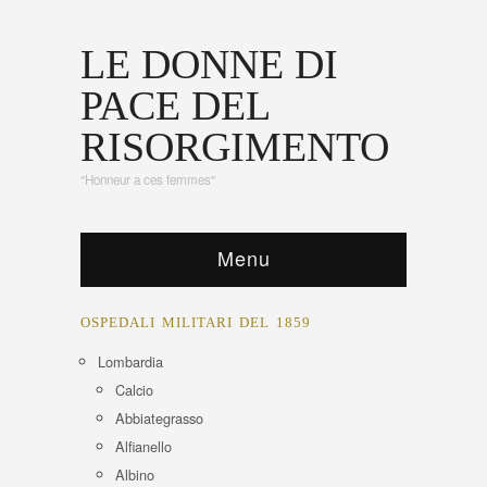
LE DONNE DI
PACE DEL
RISORGIMENTO
"Honneur a ces femmes"
Menu
OSPEDALI MILITARI DEL 1859
Lombardia
Calcio
Abbiategrasso
Alfianello
Albino