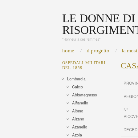
LE DONNE DI
RISORGIMEN
"Honneur a ces femmes"
home
il progetto
la most
OSPEDALI MILITARI
CAS
DEL 1859
Lombardia
PROVI
Calcio
Abbiategrasso
REGIO
Alfianello
N°
Albino
RICOV
Alzano
Azanello
DECED
Azola