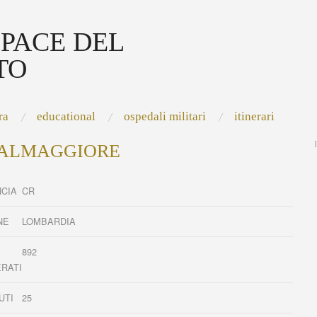
 PACE DEL
TO
ra
educational
ospedali militari
itinerari
ALMAGGIORE
NCIA
CR
NE
LOMBARDIA
892
ERATI
UTI
25