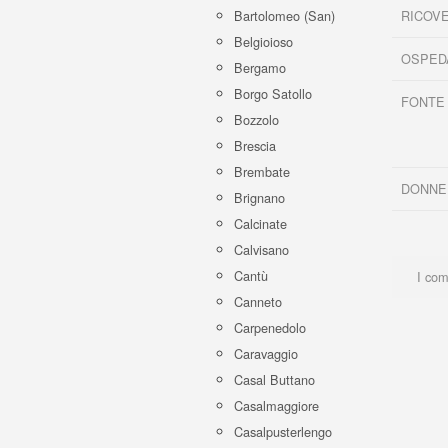
RICOVE
Bartolomeo (San)
Belgioioso
OSPED
Bergamo
Borgo Satollo
FONTE
Bozzolo
Brescia
Brembate
DONNE
Brignano
Calcinate
Calvisano
Cantù
I com
Canneto
Carpenedolo
Caravaggio
Casal Buttano
Casalmaggiore
Casalpusterlengo