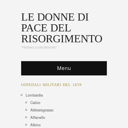
LE DONNE DI
PACE DEL
RISORGIMENTO
"Honneur a ces femmes"
Menu
OSPEDALI MILITARI DEL 1859
Lombardia
Calcio
Abbiategrasso
Alfianello
Albino