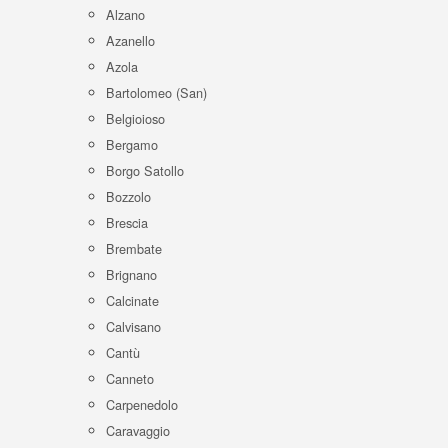
Alzano
Azanello
Azola
Bartolomeo (San)
Belgioioso
Bergamo
Borgo Satollo
Bozzolo
Brescia
Brembate
Brignano
Calcinate
Calvisano
Cantù
Canneto
Carpenedolo
Caravaggio