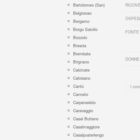
RICOVE
Bartolomeo (San)
Belgioioso
OSPED
Bergamo
Borgo Satollo
FONTE
Bozzolo
Brescia
Brembate
DONNE
Brignano
Calcinate
Calvisano
Cantù
I com
Canneto
Carpenedolo
Caravaggio
Casal Buttano
Casalmaggiore
Casalpusterlengo