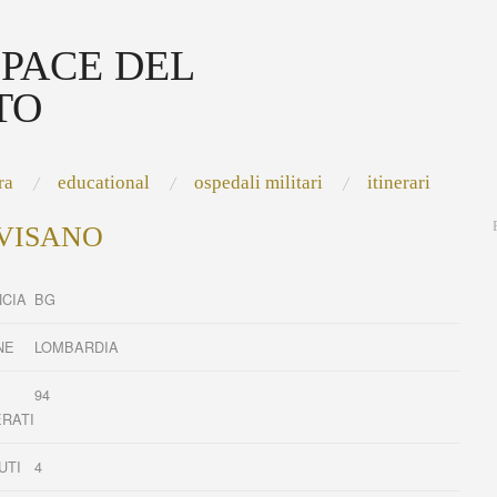
 PACE DEL
TO
ra
educational
ospedali militari
itinerari
VISANO
NCIA
BG
NE
LOMBARDIA
94
ERATI
UTI
4