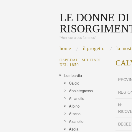
LE DONNE DI
RISORGIMEN
"Honneur a ces femmes"
home
il progetto
la most
OSPEDALI MILITARI
CAL
DEL 1859
Lombardia
PROVI
Calcio
Abbiategrasso
REGIO
Alfianello
N°
Albino
RICOV
Alzano
Azanello
DECED
Azola